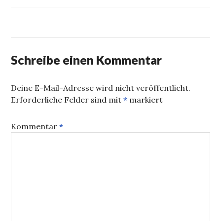
ZU
ZU
TEILEN
TEILEN
(WIRD
(WIRD
IN
IN
NEUEM
NEUEM
FENSTER
FENSTER
GEÖFFNET)
GEÖFFNET)
Schreibe einen Kommentar
Deine E-Mail-Adresse wird nicht veröffentlicht.
Erforderliche Felder sind mit
*
markiert
Kommentar
*