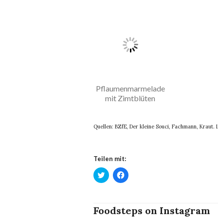
Pflaumenmarmelade
mit Zimtblüten
Quellen: BZfE, Der kleine Souci, Fachmann, Kraut. L
Teilen mit:
Klick,
Klick,
um
um
über
auf
Twitter
Facebook
zu
zu
teilen
teilen
Foodsteps on Instagram
(Wird
(Wird
in
in