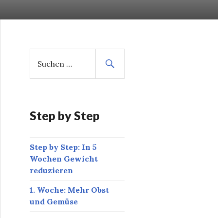
S
u
c
h
e
n
Step by Step
n
a
Step by Step: In 5
c
Wochen Gewicht
h
reduzieren
:
1. Woche: Mehr Obst
und Gemüse