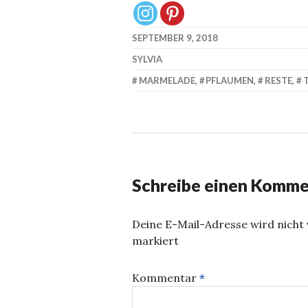
neuem
neuem
Fenster
Fenster
geöffnet)
geöffnet)
SEPTEMBER 9, 2018
SYLVIA
MARMELADE
,
PFLAUMEN
,
RESTE
,
Schreibe einen Komme
Deine E-Mail-Adresse wird nicht v
markiert
Kommentar
*