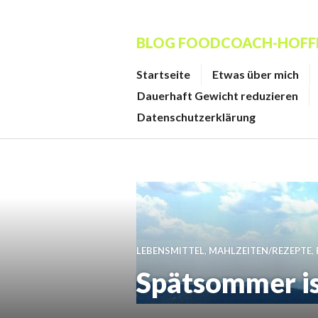
Zum
Inhalt
BLOG FOODCOACH-HOF
springen
Startseite
Etwas über mich
Dauerhaft Gewicht reduzieren
Datenschutzerklärung
LEBENSMITTEL
,
MAHLZEITEN/REZEPTE
,
Spätsommer is