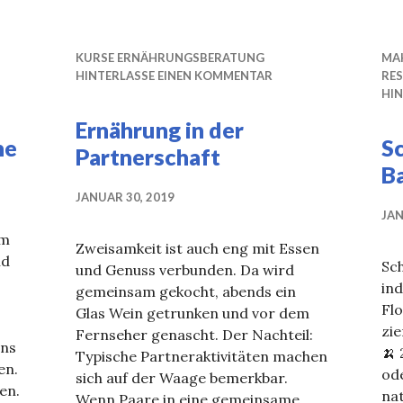
KURSE ERNÄHRUNGSBERATUNG
MA
HINTERLASSE EINEN KOMMENTAR
RE
HI
Ernährung in der
ne
S
Partnerschaft
B
JANUAR 30, 2019
JAN
mm
Zweisamkeit ist auch eng mit Essen
nd
Sc
und Genuss verbunden. Da wird
ind
gemeinsam gekocht, abends ein
Fl
Glas Wein getrunken und vor dem
zie
Fernseher genascht. Der Nachteil:
ns
🍌
Typische Partneraktivitäten machen
en.
ode
sich auf der Waage bemerkbar.
en.
na
Wenn Paare in eine gemeinsame