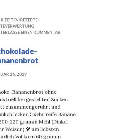
HLZEITEN/REZEPTE
,
STEVERWERTUNG
NTERLASSE EINEN KOMMENTAR
chokolade-
ananenbrot
UAR 26, 2019
hoko-Bananenbrot ohne
ustriell hergestellten Zucker.
ott zusammengerührt und
mlich lecker. 5 sehr reife Banane
 200-220 gramm Mehl (Dinkel
r Weizen) 🌾 am liebsten
türlich Vollkorn 60 gramm