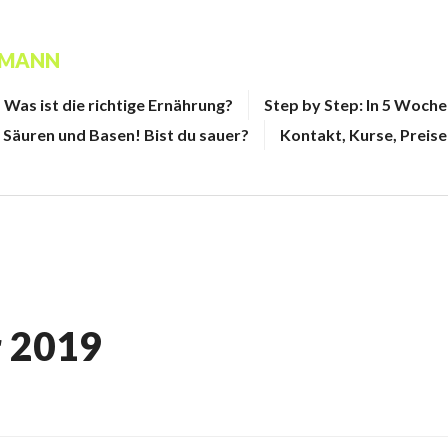
FMANN
Was ist die richtige Ernährung?
Step by Step: In 5 Woch
Säuren und Basen! Bist du sauer?
Kontakt, Kurse, Preise
r 2019