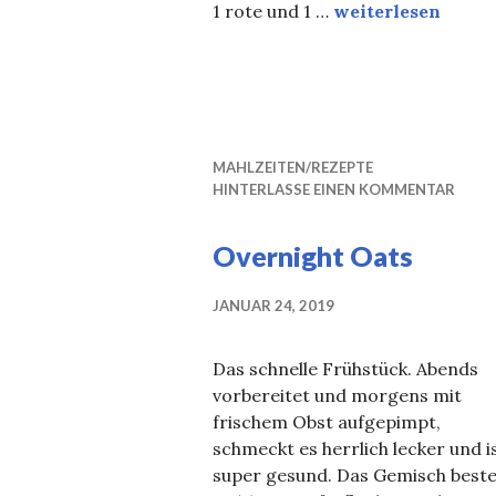
Tempeh Gemüse P
1 rote und 1 …
weiterlesen
MAHLZEITEN/REZEPTE
HINTERLASSE EINEN KOMMENTAR
Overnight Oats
JANUAR 24, 2019
Das schnelle Frühstück. Abends
vorbereitet und morgens mit
frischem Obst aufgepimpt,
schmeckt es herrlich lecker und i
super gesund. Das Gemisch best