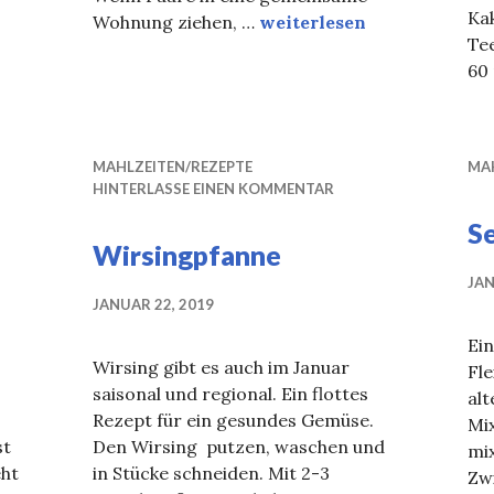
fanne
Kak
Ernährung in der Partner
Wohnung ziehen, …
weiterlesen
Tee
60 
MAHLZEITEN/REZEPTE
MA
HINTERLASSE EINEN KOMMENTAR
S
Wirsingpfanne
JAN
JANUAR 22, 2019
Ein
Wirsing gibt es auch im Januar
Fle
saisonal und regional. Ein flottes
alt
Rezept für ein gesundes Gemüse.
Mix
st
Den Wirsing putzen, waschen und
mi
eht
in Stücke schneiden. Mit 2-3
Zwi