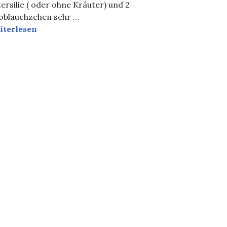
ersilie ( oder ohne Kräuter) und 2
oblauchzehen sehr …
itan-Bällchen
iterlesen