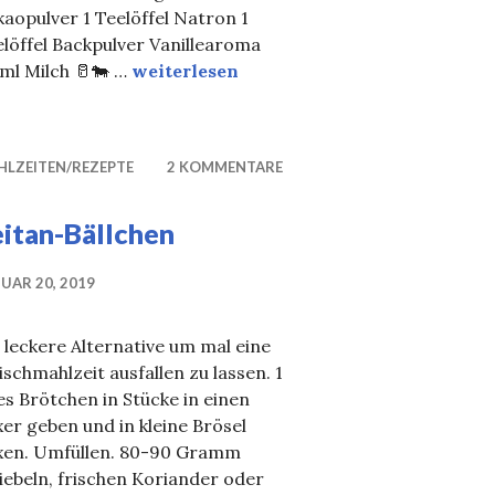
aopulver 1 Teelöffel Natron 1
schaft
löffel Backpulver Vanillearoma
Schokolade-Bananenbrot
ml Milch 🥛🐄 …
weiterlesen
HLZEITEN/REZEPTE
2 KOMMENTARE
eitan-Bällchen
UAR 20, 2019
 leckere Alternative um mal eine
ischmahlzeit ausfallen zu lassen. 1
es Brötchen in Stücke in einen
er geben und in kleine Brösel
xen. Umfüllen. 80-90 Gramm
ebeln, frischen Koriander oder