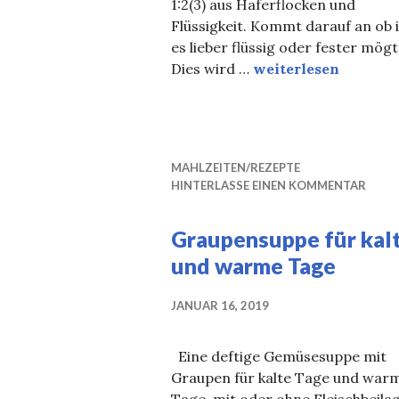
1:2(3) aus Haferflocken und
Flüssigkeit. Kommt darauf an ob 
es lieber flüssig oder fester mögt
Overnight Oats
Dies wird …
weiterlesen
MAHLZEITEN/REZEPTE
HINTERLASSE EINEN KOMMENTAR
Graupensuppe für kal
und warme Tage
JANUAR 16, 2019
Eine deftige Gemüsesuppe mit
Graupen für kalte Tage und war