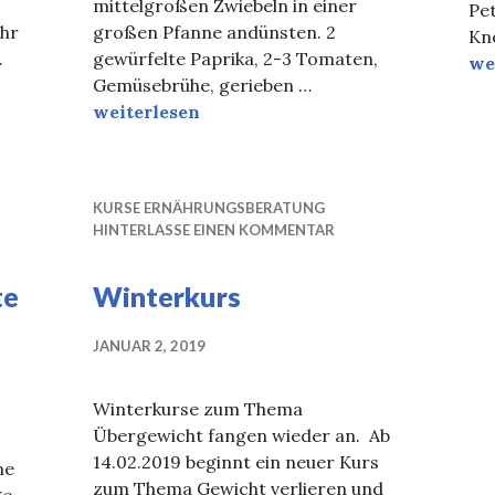
mittelgroßen Zwiebeln in einer
Pet
ihr
großen Pfanne andünsten. 2
Kn
.
gewürfelte Paprika, 2-3 Tomaten,
Se
we
Gemüsebrühe, gerieben …
Wirsingpfanne
weiterlesen
KURSE ERNÄHRUNGSBERATUNG
HINTERLASSE EINEN KOMMENTAR
te
Winterkurs
JANUAR 2, 2019
Winterkurse zum Thema
Übergewicht fangen wieder an. Ab
14.02.2019 beginnt ein neuer Kurs
me
zum Thema Gewicht verlieren und