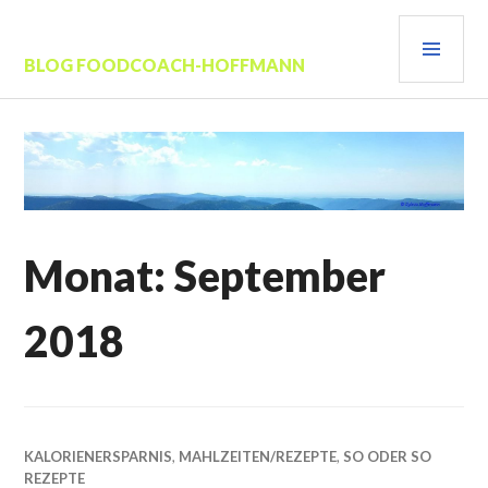
Zum
PRI
Inhalt
springen
MEN
BLOG FOODCOACH-HOFFMANN
Monat:
September
2018
KALORIENERSPARNIS
,
MAHLZEITEN/REZEPTE
,
SO ODER SO
REZEPTE