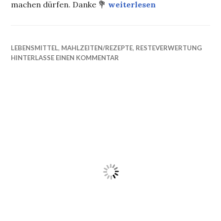
10 Jahre Foodcoach
machen dürfen. Danke 💐
weiterlesen
LEBENSMITTEL
,
MAHLZEITEN/REZEPTE
,
RESTEVERWERTUNG
HINTERLASSE EINEN KOMMENTAR