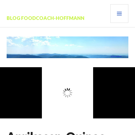
Zum
PRI
Inhalt
springen
MEN
BLOG FOODCOACH-HOFFMANN