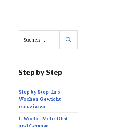
S
u
c
h
e
n
Step by Step
n
a
Step by Step: In 5
c
Wochen Gewicht
h
reduzieren
:
1. Woche: Mehr Obst
und Gemüse