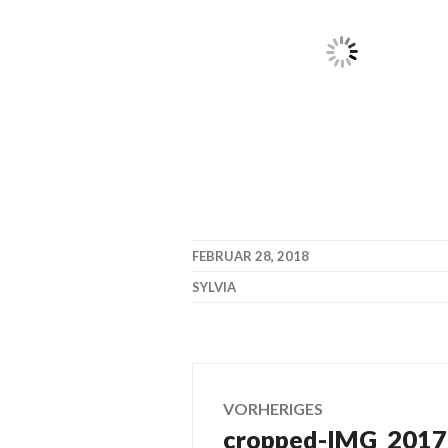
FEBRUAR 28, 2018
SYLVIA
Beitragsnavig
VORHERIGES
cropped-IMG_2017
Vorheriger