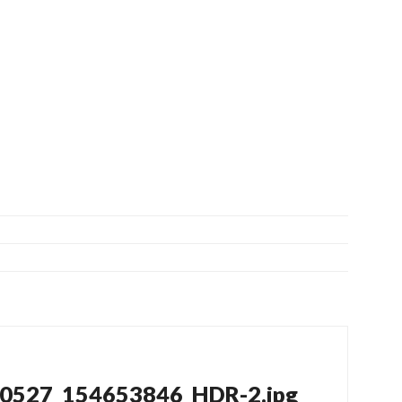
ation
0527_154653846_HDR-2.jpg