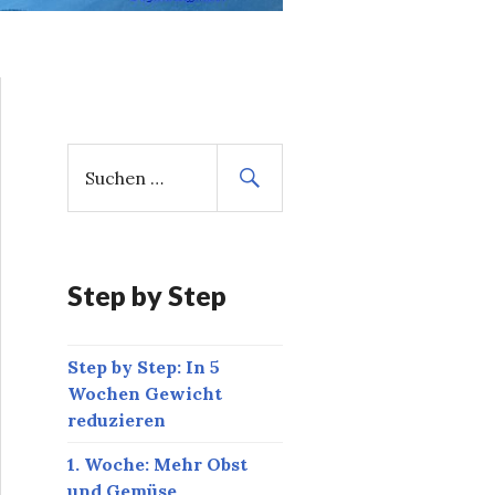
S
u
c
h
e
n
Step by Step
n
a
Step by Step: In 5
c
Wochen Gewicht
h
reduzieren
:
1. Woche: Mehr Obst
und Gemüse