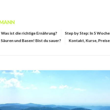
FMANN
Was ist die richtige Ernährung?
Step by Step: In 5 Woch
Säuren und Basen! Bist du sauer?
Kontakt, Kurse, Preise