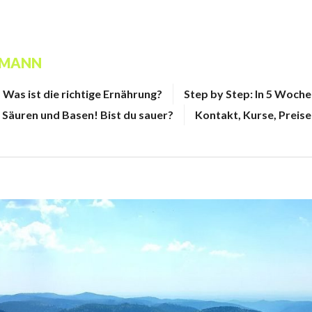
FMANN
Was ist die richtige Ernährung?
Step by Step: In 5 Woch
Säuren und Basen! Bist du sauer?
Kontakt, Kurse, Preise