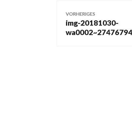
Beitragsnavig
VORHERIGES
img-20181030-
Vorheriger
Beitrag:
wa0002~27476794