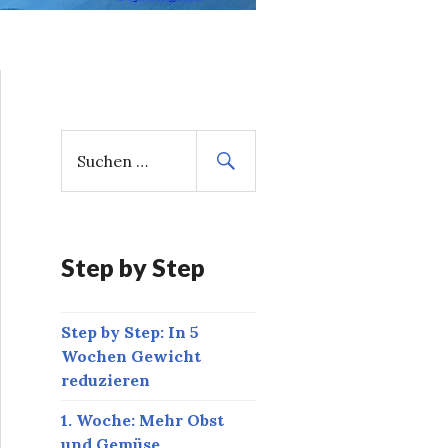
S
u
c
h
e
n
Step by Step
n
a
Step by Step: In 5
c
Wochen Gewicht
h
reduzieren
:
1. Woche: Mehr Obst
und Gemüse