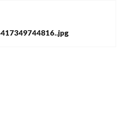
ation
417349744816..jpg