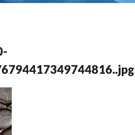
0-
6794417349744816..jpg