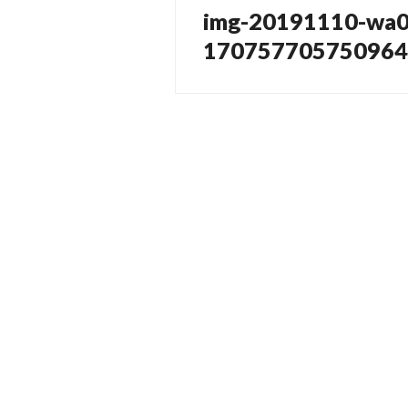
img-20191110-wa
Vorheriger
Beitrag:
1707577057509643