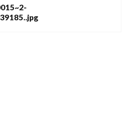
0015~2-
9185..jpg