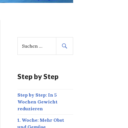
S
u
c
h
e
n
Step by Step
n
a
Step by Step: In 5
c
Wochen Gewicht
h
reduzieren
:
1. Woche: Mehr Obst
und Gemüse