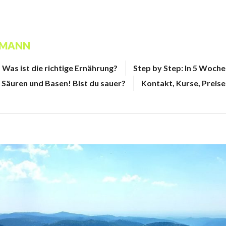
FMANN
Was ist die richtige Ernährung?
Step by Step: In 5 Woch
Säuren und Basen! Bist du sauer?
Kontakt, Kurse, Preise