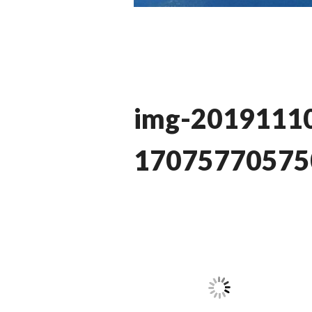
img-2019111
170757705750