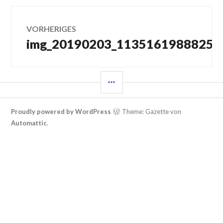
Beitragsnavigation
VORHERIGES
img_20190203_11351619888257
Vorheriger
Beitrag:
SEITENLEISTE
Proudly powered by WordPress
Theme: Gazette von
Automattic
.