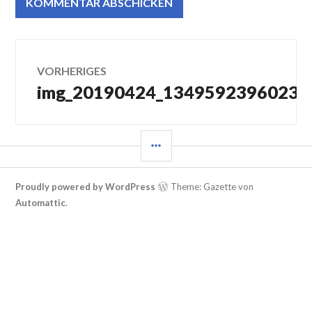
Beitragsnavigation
VORHERIGES
img_20190424_13495923960230
Vorheriger
Beitrag:
SEITENLEISTE
Proudly powered by WordPress
Theme: Gazette von
Automattic
.