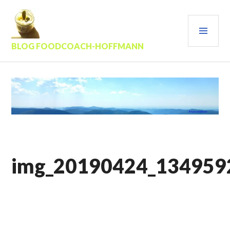
Zum
Inhalt
PRI
springen
MEN
BLOG FOODCOACH-HOFFMANN
img_20190424_134959