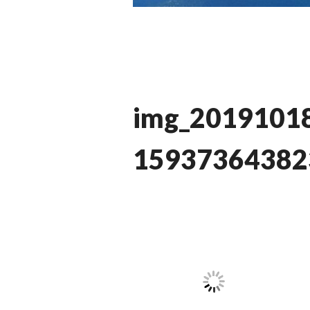
img_2019101
15937364382