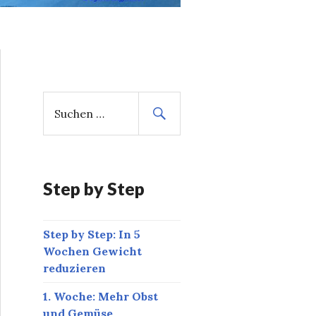
S
u
c
h
e
n
Step by Step
n
a
Step by Step: In 5
c
Wochen Gewicht
h
reduzieren
:
1. Woche: Mehr Obst
und Gemüse