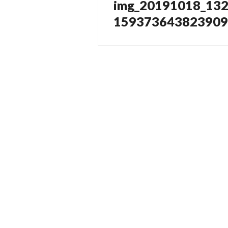
img_20191018_13
Vorheriger
Beitrag:
159373643823909