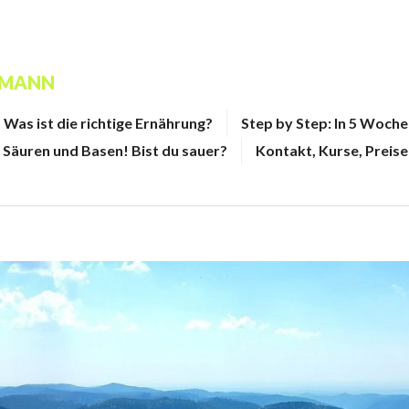
FMANN
Was ist die richtige Ernährung?
Step by Step: In 5 Woch
Säuren und Basen! Bist du sauer?
Kontakt, Kurse, Preise