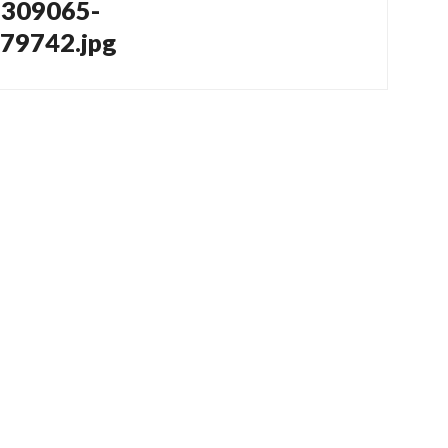
2309065-
79742.jpg