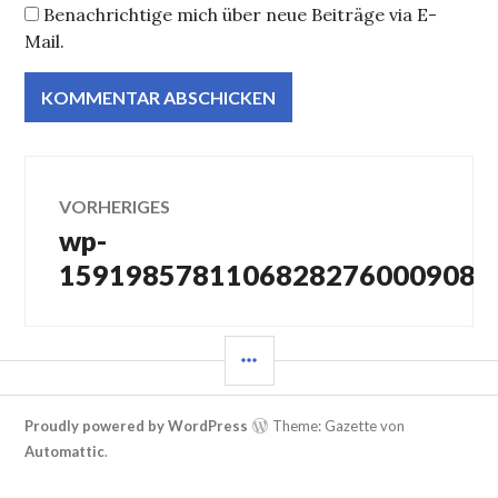
Benachrichtige mich über neue Beiträge via E-
Mail.
Beitragsnavigation
VORHERIGES
wp-
Vorheriger
Beitrag:
159198578110682827600090849
SEITENLEISTE
Proudly powered by WordPress
Theme: Gazette von
Automattic
.