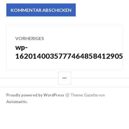
Beitragsnavigation
VORHERIGES
wp-
Vorheriger
Beitrag:
162014003577746485841290554
SEITENLEISTE
Proudly powered by WordPress
Theme: Gazette von
Automattic
.