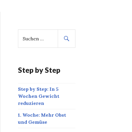
S
u
c
h
e
n
Step by Step
n
a
Step by Step: In 5
c
Wochen Gewicht
h
reduzieren
:
1. Woche: Mehr Obst
und Gemüse