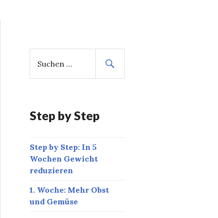
S
u
c
h
e
n
Step by Step
n
a
Step by Step: In 5
c
Wochen Gewicht
h
reduzieren
:
1. Woche: Mehr Obst
und Gemüse