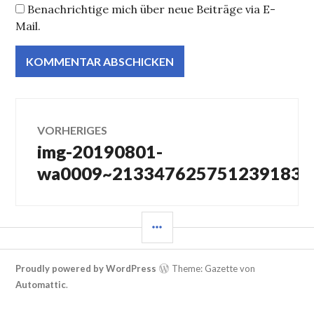
Benachrichtige mich über neue Beiträge via E-
Mail.
Beitragsnavigation
VORHERIGES
img-20190801-
Vorheriger
Beitrag:
wa0009~21334762575123918357
SEITENLEISTE
Proudly powered by WordPress
Theme: Gazette von
Automattic
.