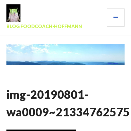
Zum
Inhalt
PRI
springen
MEN
BLOG FOODCOACH-HOFFMANN
img-20190801-
wa0009~213347625751