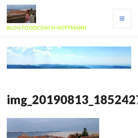
Zum
Inhalt
PRI
springen
MEN
BLOG FOODCOACH-HOFFMANN
img_20190813_185242