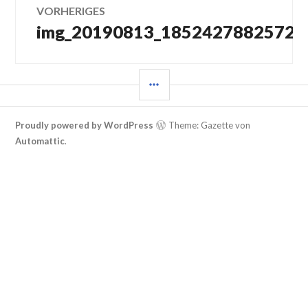
VORHERIGES
img_20190813_18524278825729
Vorheriger
Beitrag:
SEITENLEISTE
Proudly powered by WordPress
Theme: Gazette von
Automattic
.